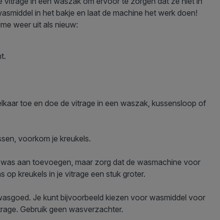
 vitrage in een waszak om ervoor te zorgen dat ze niet in
asmiddel in het bakje en laat de machine het werk doen!
ime weer uit als nieuw:
t.
elkaar toe en doe de vitrage in een waszak, kussensloop of
sen, voorkom je kreukels.
re was aan toevoegen, maar zorg dat de wasmachine voor
 op kreukels in je vitrage een stuk groter.
 wasgoed. Je kunt bijvoorbeeld kiezen voor wasmiddel voor
itrage. Gebruik geen wasverzachter.