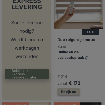
EXPRESS
LEVERING
Snelle levering
nodig?
LUX
Wordt binnen 5
Duo rolgordijn motor
Zand
werkdagen
Online en via
verzonden
adviesafspraak
Bekijk alle
Express
€ 214
raamdecoratie
€ 172
vanaf
Bekijk nu