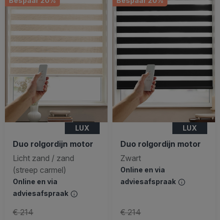
Bespaar 20%
Bespaar 20%
LUX
LUX
Duo rolgordijn motor
Duo rolgordijn motor
Licht zand / zand
Zwart
(streep carmel)
Online en via
Online en via
adviesafspraak
adviesafspraak
€ 214
€ 214