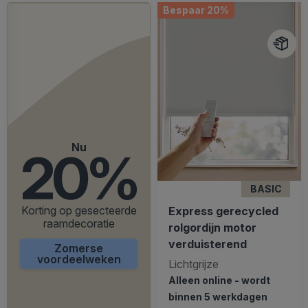
Bespaar 20%
Nu
20%
BASIC
Korting op gesecteerde
Express gerecycled
raamdecoratie
rolgordijn motor
verduisterend
Zomerse
voordeelweken
Lichtgrijze
Alleen online - wordt
binnen 5 werkdagen