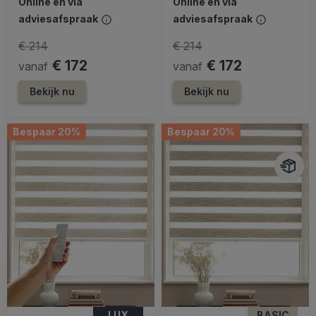
Online en via
Online en via
adviesafspraak
adviesafspraak
€ 214
€ 214
€ 172
€ 172
vanaf
vanaf
Bekijk nu
Bekijk nu
Bespaar 20%
Bespaar 20%
LUX
BASIC