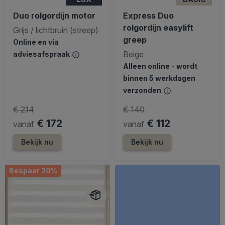
Duo rolgordijn motor
Express Duo
rolgordijn easylift
Grijs / lichtbruin (streep)
greep
Online en via
Beige
adviesafspraak
Alleen online - wordt
binnen 5 werkdagen
verzonden
€ 214
€ 140
€ 172
€ 112
vanaf
vanaf
Bekijk nu
Bekijk nu
Bespaar 20%