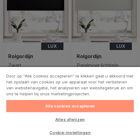
LUX
LUX
Rolgordijn
Rolgordijn
Zwart
Parelmoer lichtgrijs
Online en via
Online en via
Door op “Alle cookies accepteren” te klikken gaat u akkoord met
adviesafspraak
adviesafspraak
het opslaan van cookies op uw apparaat voor het verbeteren
van websitenavigatie, het analyseren van websitegebruik en om
€ 59
€ 63
ons te helpen bij onze marketingprojecten.
vanaf
vanaf
Bekijk nu
Bekijk nu
Alle cookies accepteren
Alles afwijzen
Cookie-instellingen