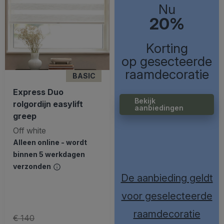
Nu
20%
Korting
op gesecteerde
raamdecoratie
BASIC
Express Duo
Bekijk
rolgordijn easylift
aanbiedingen
greep
Off white
Alleen online - wordt
binnen 5 werkdagen
verzonden
De aanbieding geldt
voor geselecteerde
raamdecoratie
€ 140