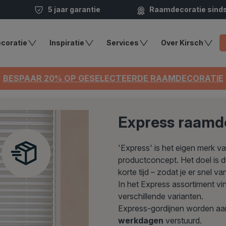
5 jaar garantie
Raamdecoratie sind
coratie
Inspiratie
Services
Over Kirsch
BESPAAR 20% OP GESELECTEERDE RAAMDECORATIE
Express raamde
'Express' is het eigen merk v
productconcept. Het doel is du
korte tijd – zodat je er snel v
In het Express assortiment vi
verschillende varianten.
Express-gordijnen worden aa
werkdagen
verstuurd.