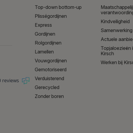
Top-down bottom-up
Maatschappeli
verantwoordin
Plisségordijnen
Kindveiligheid
Express
Samenwerking
Gordijnen
Actuele aanbi
Rolgordijnen
Topjaloezieën 
Lamellen
Kirsch
Vouwgordijnen
Werken bij Kirs
Gemotoriseerd
Verduisterend
0 reviews
Gerecycled
Zonder boren