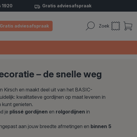
s 1920
Gratis adviesafspraak
Gratis adviesafspraak
Zoek
coratie – de snelle weg
an Kirsch en maakt deel uit van het BASIC-
idelijk: kwalitatieve gordijnen op maat leveren in
an kunt genieten.
nd je
plissé gordijnen
en
rolgordijnen
in
ngepast aan jouw breedte afmetingen en
binnen 5