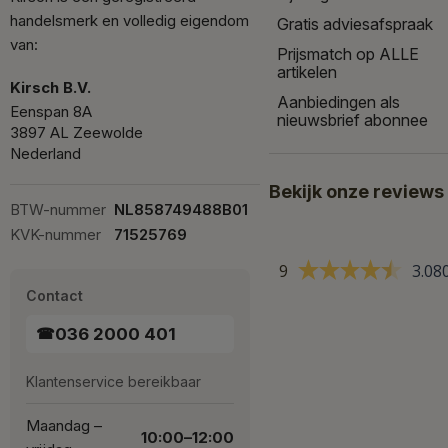
handelsmerk en volledig eigendom
Gratis adviesafspraak
van:
Prijsmatch op ALLE
artikelen
Kirsch B.V.
Aanbiedingen als
Eenspan 8A
nieuwsbrief abonnee
3897 AL Zeewolde
Nederland
Bekijk onze reviews
BTW-nummer
NL858749488B01
KVK-nummer
71525769
9
3.08
Contact
036 2000 401
☎
Klantenservice bereikbaar
Maandag –
10:00–12:00