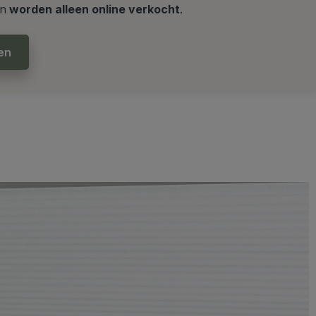
en
worden alleen online verkocht
.
en