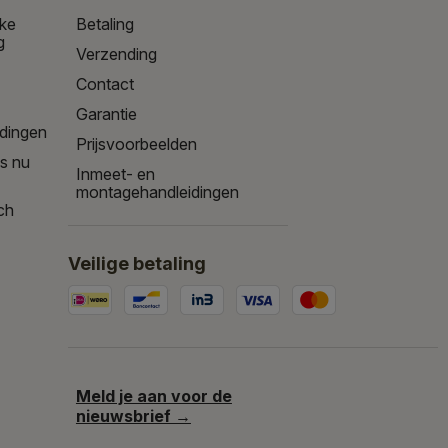
jke
Betaling
g
Verzending
Contact
Garantie
edingen
Prijsvoorbeelden
is nu
Inmeet- en
montagehandleidingen
ch
Veilige betaling
Meld je aan voor de
nieuwsbrief →