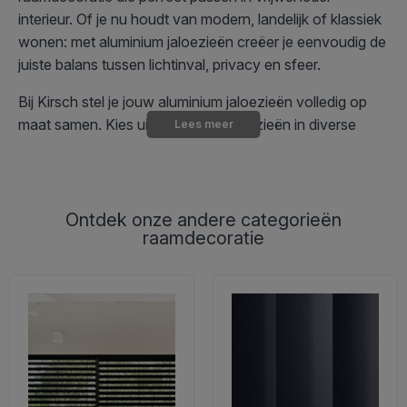
interieur. Of je nu houdt van modern, landelijk of klassiek
wonen: met aluminium jaloezieën creëer je eenvoudig de
juiste balans tussen lichtinval, privacy en sfeer.
Bij Kirsch stel je jouw aluminium jaloezieën volledig op
maat samen. Kies uit aluminium jaloezieën in diverse
Lees meer
kleuren en afwerkingen, zodat jouw raamdecoratie
perfect aansluit bij jouw interieur en ramen.
Dankzij de verstelbare lamellen bepaal je zelf hoeveel
Ontdek onze andere categorieën
licht er binnenkomt. Wil je meer privacy of juist extra
raamdecoratie
daglicht? Met een simpele beweging kantel je de lamellen
eenvoudig in de gewenste stand. Daarnaast kun je de
aluminium jaloezieën volledig optrekken voor een vrij
uitzicht naar buiten.
Aluminium jaloezieën op maat
Aluminium jaloezieën hebben een strakke en moderne