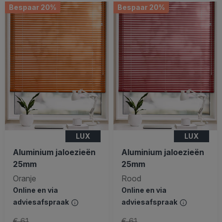
Bespaar 20%
Bespaar 20%
LUX
LUX
Aluminium jaloezieën
Aluminium jaloezieën
25mm
25mm
Oranje
Rood
Online en via
Online en via
adviesafspraak
adviesafspraak
€ 61
€ 61