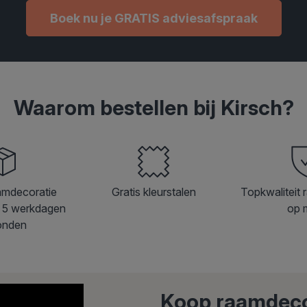
Boek nu je GRATIS adviesafspraak
Waarom bestellen bij Kirsch?
amdecoratie
Gratis kleurstalen
Topkwaliteit 
 5 werkdagen
op 
onden
Koop raamdeco