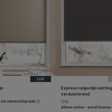
LUX
jn
Express rolgordijn kettin
verduisterend
Grijs
n via adviesafspraak
Alleen online - wordt binnen