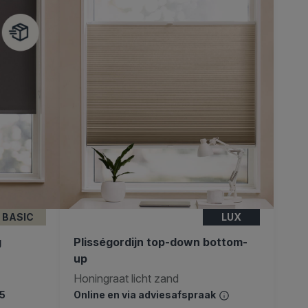
BASIC
LUX
g
Plisségordijn top-down bottom-
up
Honingraat licht zand
 5
Online en via adviesafspraak