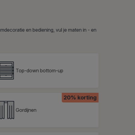
mdecoratie en bediening, vul je maten in - en
Top-down bottom-up
20% korting
Gordijnen