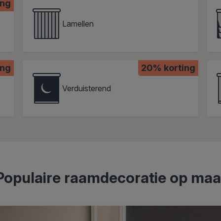
ing
Lamellen
ing
20% korting
Verduisterend
Populaire raamdecoratie op maa