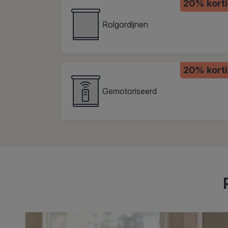
20% kort
Rolgordijnen
20% kort
Gemotoriseerd