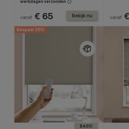
werkdagen verzonden
€ 65
€
Bekijk nu
vanaf
vanaf
Bespaar 20%
BASIC