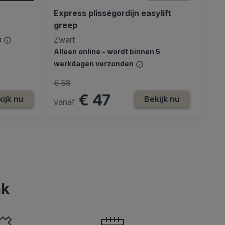
Express plisségordijn easylift
greep
Zwart
k
Alleen online - wordt binnen 5
werkdagen verzonden
€ 58
€ 47
ijk nu
Bekijk nu
vanaf
ak