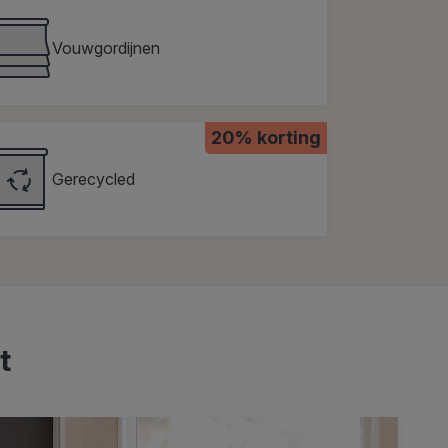
Vouwgordijnen
20% korting
Gerecycled
t