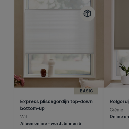
BASIC
Express plisségordijn top-down
Rolgordi
bottom-up
Crème
Wit
Online e
Alleen online - wordt binnen 5