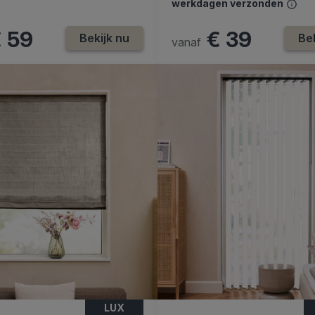
werkdagen verzonden
 59
€ 39
Bekijk nu
Bek
vanaf
LUX