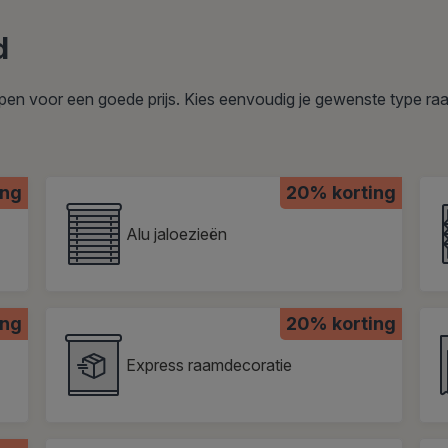
d
kopen voor een goede prijs. Kies eenvoudig je gewenste type raa
ing
20% korting
Alu jaloezieën
ing
20% korting
Express raamdecoratie