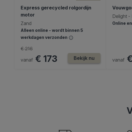
Express gerecycled rolgordijn
Vouwgor
motor
Delight - 
Zand
Online e
Alleen online - wordt binnen 5
werkdagen verzonden
€ 216
€ 173
€
Bekijk nu
vanaf
vanaf
V