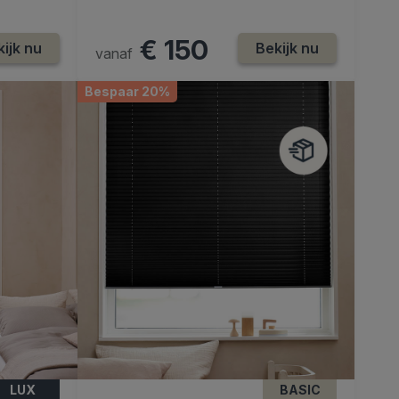
€ 150
ijk nu
Bekijk nu
vanaf
Bespaar 20%
LUX
BASIC