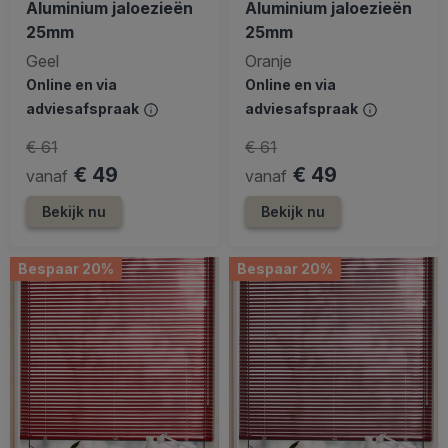
Aluminium jaloezieën
Aluminium jaloezieën
25mm
25mm
Geel
Oranje
Online en via
Online en via
adviesafspraak
adviesafspraak
€ 61
€ 61
€ 49
€ 49
vanaf
vanaf
Bekijk nu
Bekijk nu
Bespaar 20%
Bespaar 20%