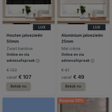
LUX
LUX
Houten jaloezieën
Aluminium jaloezieën
50mm
25mm
Zwart bamboe
Mat crème
Online en via
Online en via
adviesafspraak
adviesafspraak
€ 133
€ 61
€ 107
€ 49
vanaf
vanaf
Bekijk nu
Bekijk nu
Bespaar 20%