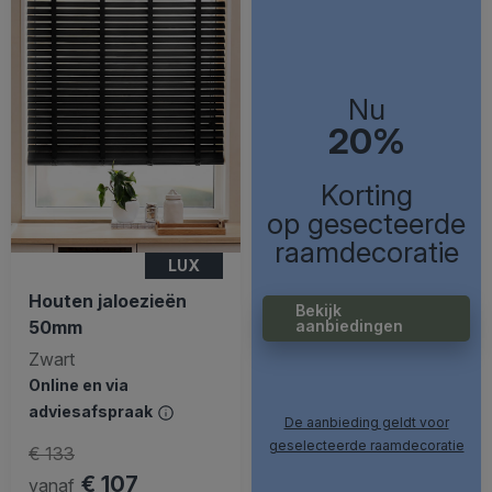
Nu
20%
Korting
op gesecteerde
raamdecoratie
LUX
Houten jaloezieën
Bekijk
50mm
aanbiedingen
Zwart
Online en via
adviesafspraak
De aanbieding geldt voor
geselecteerde raamdecoratie
€ 133
€ 107
vanaf