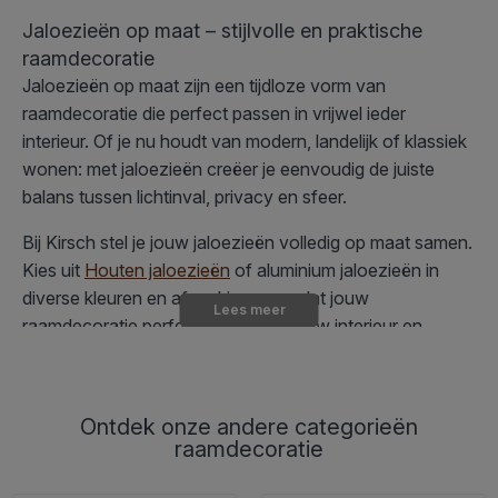
Jaloezieën op maat – stijlvolle en praktische
raamdecoratie
Jaloezieën op maat zijn een tijdloze vorm van
raamdecoratie die perfect passen in vrijwel ieder
interieur. Of je nu houdt van modern, landelijk of klassiek
wonen: met jaloezieën creëer je eenvoudig de juiste
balans tussen lichtinval, privacy en sfeer.
Bij Kirsch stel je jouw jaloezieën volledig op maat samen.
Kies uit
Houten jaloezieën
of aluminium jaloezieën in
diverse kleuren en afwerkingen, zodat jouw
Lees meer
raamdecoratie perfect aansluit bij jouw interieur en
ramen.
Dankzij de verstelbare lamellen bepaal je zelf hoeveel
Ontdek onze andere categorieën
licht er binnenkomt. Wil je meer privacy of juist extra
raamdecoratie
daglicht? Met een simpele beweging kantel je de lamellen
eenvoudig in de gewenste stand. Daarnaast kun je de