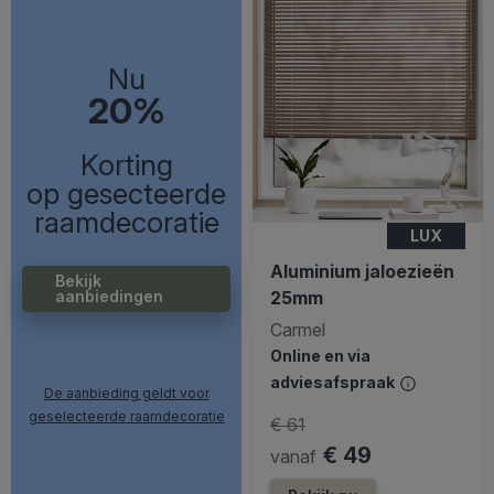
Nu
20%
Korting
op gesecteerde
raamdecoratie
LUX
Aluminium jaloezieën
Bekijk
25mm
aanbiedingen
Carmel
Online en via
adviesafspraak
De aanbieding geldt voor
geselecteerde raamdecoratie
€ 61
€ 49
vanaf