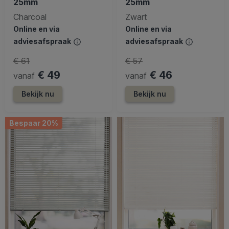
25mm
25mm
Charcoal
Zwart
Online en via
Online en via
adviesafspraak
adviesafspraak
€ 61
€ 57
€ 49
€ 46
vanaf
vanaf
Bekijk nu
Bekijk nu
Bespaar 20%