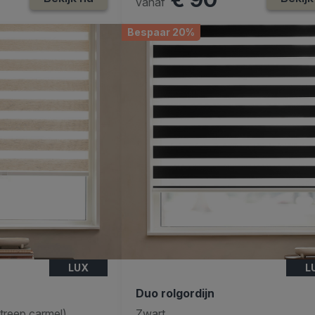
vanaf
Bespaar 20%
LUX
L
Duo rolgordijn
streep carmel)
Zwart