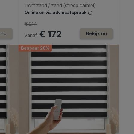
Licht zand / zand (streep carmel)
Online en via adviesafspraak
€ 214
€ 172
 nu
Bekijk nu
vanaf
Bespaar 20%