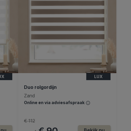
UX
LUX
Duo rolgordijn
Zand
Online en via adviesafspraak
€ 112
€ 90
 nu
Bekijk nu