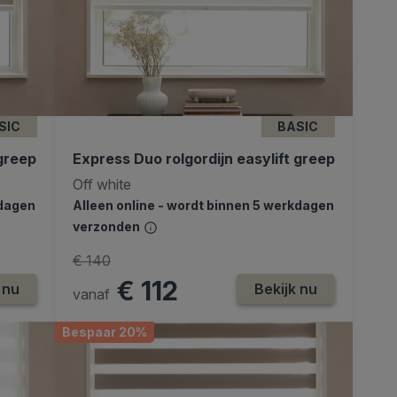
SIC
BASIC
 greep
Express Duo rolgordijn easylift greep
Off white
kdagen
Alleen online - wordt binnen 5 werkdagen
verzonden
€ 140
€ 112
 nu
Bekijk nu
vanaf
Bespaar 20%