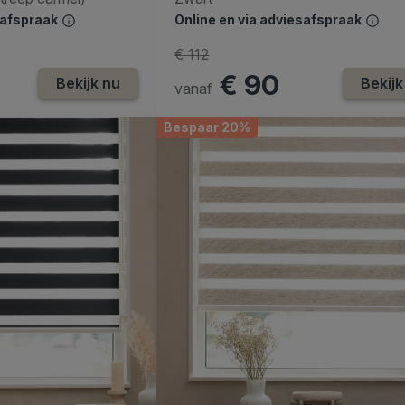
safspraak
Online en via adviesafspraak
€ 112
€ 90
Bekijk nu
Bekijk
vanaf
Bespaar 20%