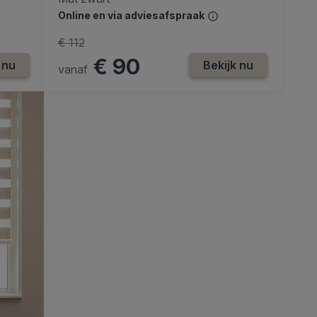
Online en via adviesafspraak
€ 112
€ 90
 nu
Bekijk nu
vanaf