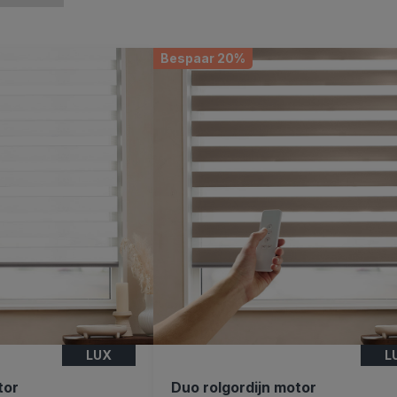
Bespaar 20%
LUX
L
tor
Duo rolgordijn motor