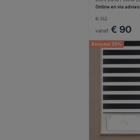
Online en via advie
€ 112
€ 90
vanaf
Bespaar 20%