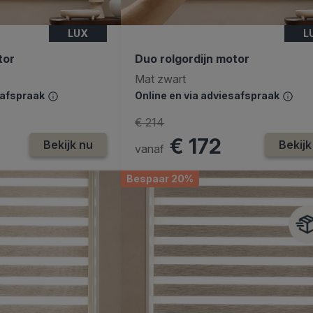
LUX
L
tor
Duo rolgordijn motor
Mat zwart
safspraak
Online en via adviesafspraak
€ 214
€ 172
Bekijk nu
Bekijk
vanaf
Bespaar 20%