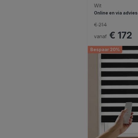
Wit
Online en via advie
€ 214
€ 172
vanaf
Bespaar 20%