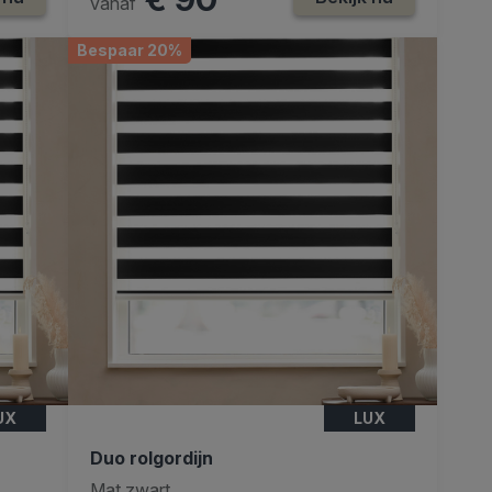
vanaf
Bespaar 20%
UX
LUX
Duo rolgordijn
Mat zwart