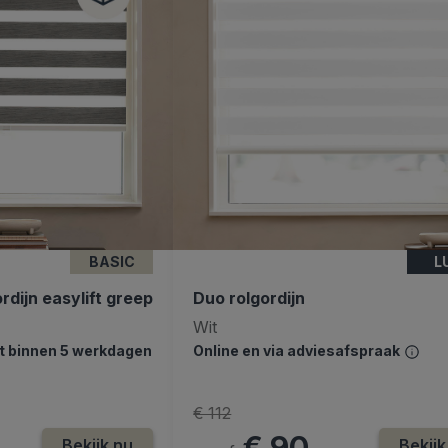
BASIC
L
rdijn easylift greep
Duo rolgordijn
Wit
dt binnen 5 werkdagen
Online en via adviesafspraak
€ 112
€ 90
Bekijk nu
Bekijk