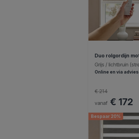
Duo rolgordijn mo
Grijs / lichtbruin (st
Online en via advie
€ 214
€ 172
vanaf
Bespaar 20%