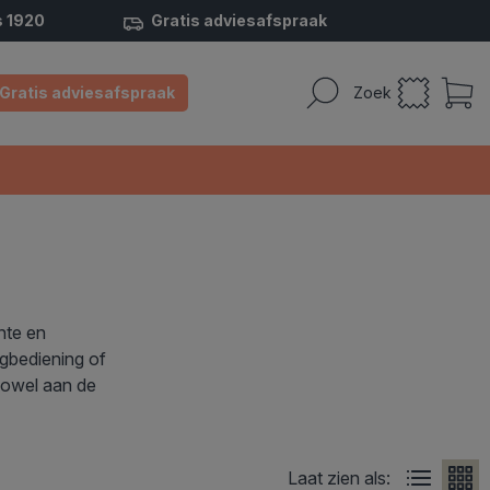
s 1920
Gratis adviesafspraak
Gratis adviesafspraak
Zoek
nte en
ngbediening of
 zowel aan de
Laat zien als: