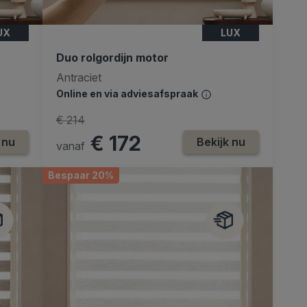
UX
LUX
Duo rolgordijn motor
Antraciet
Online en via adviesafspraak
€ 214
€ 172
 nu
Bekijk nu
vanaf
Bespaar 20%