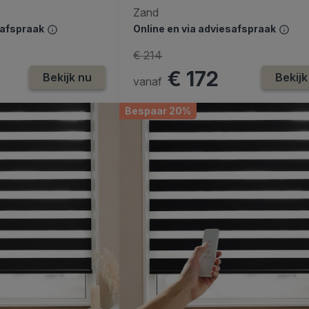
Zand
safspraak
Online en via adviesafspraak
€ 214
€ 172
Bekijk nu
Bekijk
vanaf
Bespaar 20%