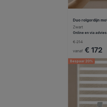
Duo rolgordijn mo
Zwart
Online en via advie
€ 214
€ 172
vanaf
Bespaar 20%