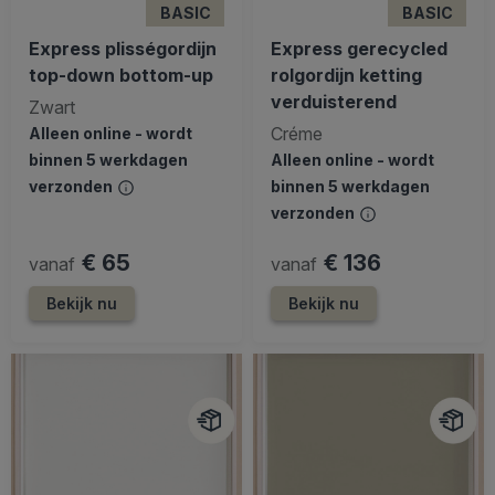
BASIC
BASIC
Express plisségordijn
Express gerecycled
top-down bottom-up
rolgordijn ketting
verduisterend
Zwart
Créme
Alleen online - wordt
binnen 5 werkdagen
Alleen online - wordt
verzonden
binnen 5 werkdagen
verzonden
€ 65
€ 136
vanaf
vanaf
Bekijk nu
Bekijk nu