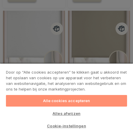
Door op “Alle cookies accepteren” te klikken gaat u akkoord met
het opslaan van cookies op uw apparaat voor het verbeteren
van websitenavigatie, het analyseren van websitegebruik en om
ons te helpen bij onze marketingprojecten.
BASIC
BASIC
Express gerecycled
Express gerecycled
Alle cookies accepteren
rolgordijn stalen
rolgordijn stalen
Alles afwijzen
ketting
ketting
Off white
Zand
Cookie-instellingen
Alleen online - wordt
Alleen online - wordt