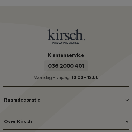
veelzijdige keuze voor vrijwel iedere woonstijl.
Combineer voor optimaal comfort
Veel mensen kiezen voor een combinatie van
transparante en velours gordijnen. Zo geniet je overdag
van een zachte lichtinval en creëer je 's avonds extra
privacy, verduistering en isolatie.
Klantenservice
Gordijnen - betere akoestiek, lagere
036 2000 401
energierekening
Maandag – vrijdag:
10:00 – 12:00
Dikkere gordijnstoffen, zoals velours, dragen bij aan een
prettiger binnenklimaat. De stof helpt geluid te
absorberen, waardoor de akoestiek in de ruimte
Raamdecoratie
verbetert. Daarnaast vormen lange gordijnen een extra
isolerende laag voor je ramen, wat kan bijdragen aan
minder warmteverlies in de winter en minder warmte-
Over Kirsch
instraling in de zomer.