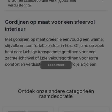
Is stoffen raamdecoratie verkrijgbaar met
verduistering?
Gordijnen op maat voor een sfeervol
interieur
Met gordijnen op maat creëer je eenvoudig een warme,
stijlvolle en comfortabele sfeer in huis. Of je nu op zoek
bent naar luchtige transparante gordijnen voor een
zachte lichtinval of luxe veloursgordijnen voor extra
comfort en verduistering, bij Kirsch vind je altijd een
Lees meer
oplossing die perfect past bij jouw interieur.
Onze
lange gordijnen
worden bijvoorbeeld volledig op
maat gemaakt, zodat ze naadloos aansluiten op jouw
Ontdek onze andere categorieën
ramen, schuifpuien of terrasdeuren. Bovendien zijn alle
raamdecoratie
stoffen verkrijgbaar in diverse kleuren, waardoor je jouw
raamdecoratie volledig kunt afstemmen op jouw
woonstijl.