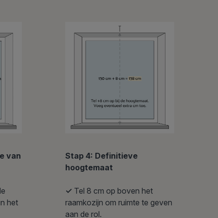
Stap 4: Definitieve
te van
hoogtemaat
✓
Tel 8 cm op boven het
de
raamkozijn om ruimte te geven
in het
aan de rol.