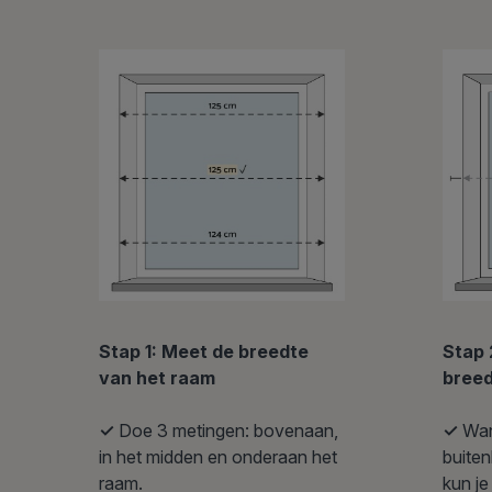
Stap 
Stap 1: Meet de breedte
bree
van het raam
✓
Wan
✓
Doe 3 metingen: bovenaan,
buite
in het midden en onderaan het
kun je
raam.