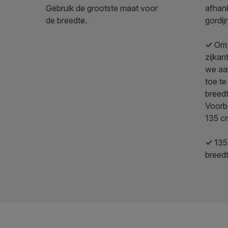
afhank
Gebruik de grootste maat voor
gordi
de breedte.
✓
Om 
zijkan
we aa
toe t
breed
Voorb
135 c
✓
135
breedt