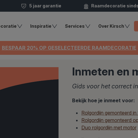
5 jaar garantie
Raamdecoratie sind
coratie
Inspiratie
Services
Over Kirsch
BESPAAR 20% OP GESELECTEERDE RAAMDECORATIE
Inmeten en m
Gids voor het correct 
Bekijk hoe je inmeet voor:
Rolgordijn gemonteerd in
Rolgordijn gemonteerd op
Duo rolgordijn met motor