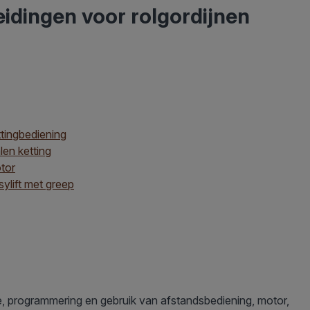
dingen voor rolgordijnen
ttingbediening
len ketting
tor
sylift met greep
tie, programmering en gebruik van afstandsbediening, motor,