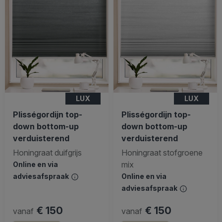
LUX
LUX
Plisségordijn top-
Plisségordijn top-
down bottom-up
down bottom-up
verduisterend
verduisterend
Honingraat duifgrijs
Honingraat stofgroene
mix
Online en via
adviesafspraak
Online en via
adviesafspraak
€ 150
€ 150
vanaf
vanaf