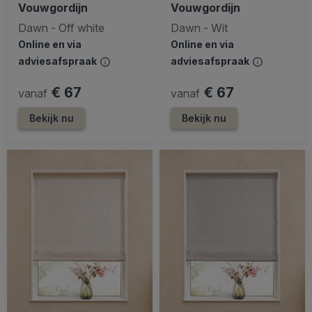
Vouwgordijn
Vouwgordijn
Dawn - Off white
Dawn - Wit
Online en via
Online en via
adviesafspraak
adviesafspraak
€ 67
€ 67
vanaf
vanaf
Bekijk nu
Bekijk nu