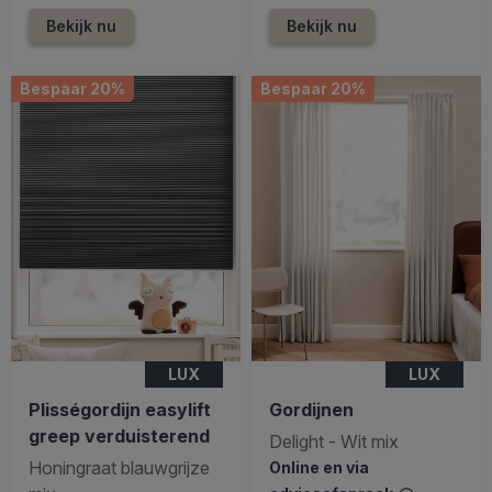
Bekijk nu
Bekijk nu
Bespaar 20%
Bespaar 20%
LUX
LUX
Plisségordijn easylift
Gordijnen
greep verduisterend
Delight - Wit mix
Honingraat blauwgrijze
Online en via