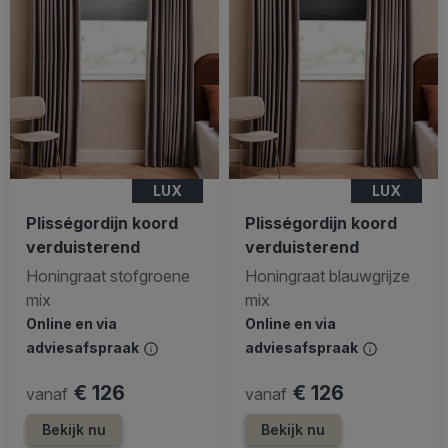
LUX
LUX
Plisségordijn koord
Plisségordijn koord
verduisterend
verduisterend
Honingraat stofgroene
Honingraat blauwgrijze
mix
mix
Online en via
Online en via
adviesafspraak
adviesafspraak
€ 126
€ 126
vanaf
vanaf
Bekijk nu
Bekijk nu