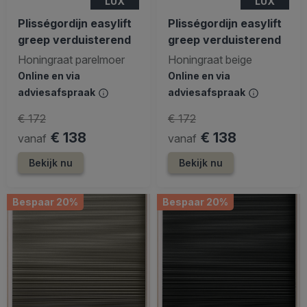
LUX
LUX
Plisségordijn easylift
Plisségordijn easylift
greep verduisterend
greep verduisterend
Honingraat parelmoer
Honingraat beige
Online en via
Online en via
adviesafspraak
adviesafspraak
€ 172
€ 172
€ 138
€ 138
vanaf
vanaf
Bekijk nu
Bekijk nu
Bespaar 20%
Bespaar 20%