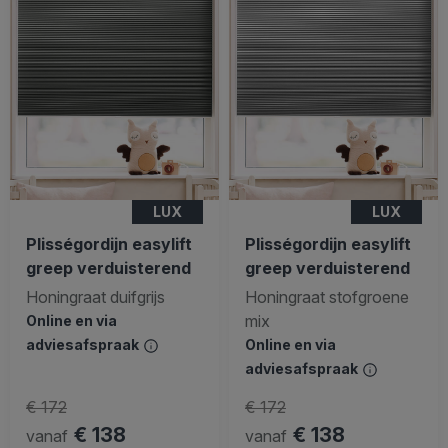
LUX
LUX
Plisségordijn easylift
Plisségordijn easylift
greep verduisterend
greep verduisterend
Honingraat duifgrijs
Honingraat stofgroene
mix
Online en via
adviesafspraak
Online en via
adviesafspraak
€ 172
€ 172
€ 138
€ 138
vanaf
vanaf