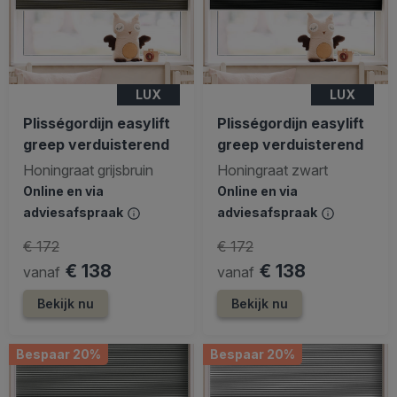
LUX
LUX
Plisségordijn easylift
Plisségordijn easylift
greep verduisterend
greep verduisterend
Honingraat grijsbruin
Honingraat zwart
Online en via
Online en via
adviesafspraak
adviesafspraak
€ 172
€ 172
€ 138
€ 138
vanaf
vanaf
Bekijk nu
Bekijk nu
Bespaar 20%
Bespaar 20%