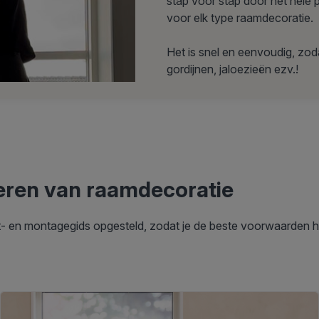
stap voor stap door het hele 
voor elk type raamdecoratie.
Het is snel en eenvoudig, zod
gordijnen, jaloezieën ezv.!
eren van raamdecoratie
t- en montagegids opgesteld, zodat je de beste voorwaarden h