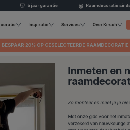
5 jaar garantie
Raamdecoratie sind
coratie
Inspiratie
Services
Over Kirsch
BESPAAR 20% OP GESELECTEERDE RAAMDECORATIE
Inmeten en 
raamdecorat
Zo monteer en meet je je ni
Met onze gids voor het inmete
verzekerd van nauwkeurige af