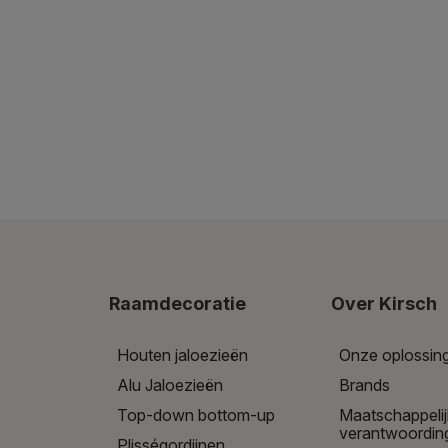
Raamdecoratie
Over Kirsch
Houten jaloezieën
Onze oplossin
Alu Jaloezieën
Brands
Top-down bottom-up
Maatschappeli
verantwoordin
Plisségordijnen