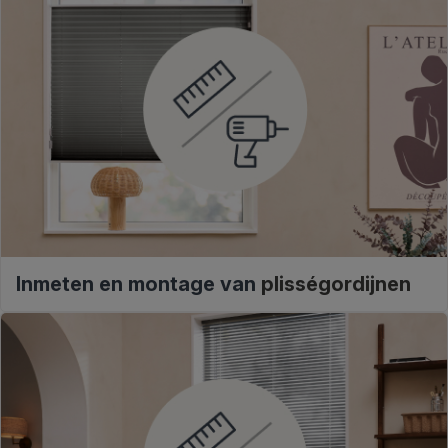
Inmeten en montage van
plisségordijnen