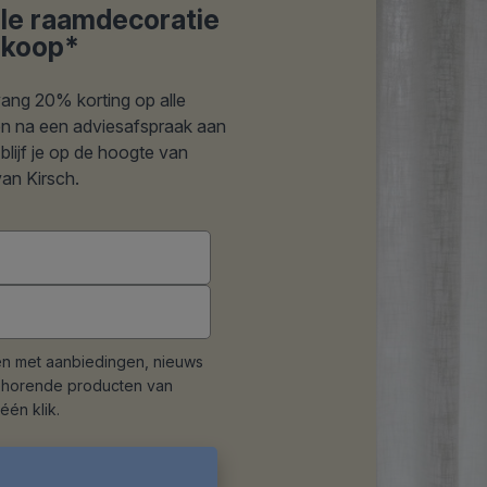
lle raamdecoratie
ankoop*
tvang 20% korting op alle
 en na een adviesafspraak aan
blijf je op de hoogte van
an Kirsch.
en met aanbiedingen, nieuws
behorende producten van
één klik.