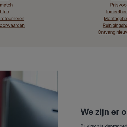
-match
Prijsvoo
hten
Inmeethan
 retourneren
Montagehan
oorwaarden
Reinigingsh
Ontvang nieuws
We zijn er 
Bij Kirsch is klanttevr