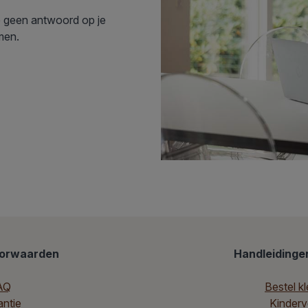
je geen antwoord op je
emen.
oorwaarden
Handleidingen
AQ
Bestel kl
ntie
Kinderve