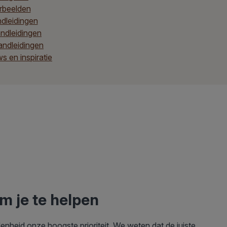
rbeelden
dleidingen
dleidingen
andleidingen
 en inspiratie
om je te helpen
edenheid onze hoogste prioriteit. We weten dat de juiste