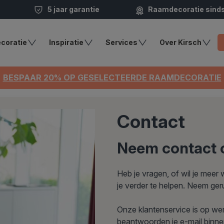
5 jaar garantie
Raamdecoratie sind
coratie
Inspiratie
Services
Over Kirsch
BESPAAR 20% OP GESELECTEERDE RAAMDECORATIE
Contact
Neem contact o
Heb je vragen, of wil je mee
je verder te helpen. Neem ger
Onze klantenservice is op we
beantwoorden je e-mail binn