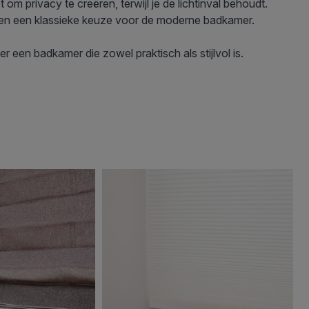
t om privacy te creëren, terwijl je de lichtinval behoudt.
en en een klassieke keuze voor de moderne badkamer.
er een badkamer die zowel praktisch als stijlvol is.