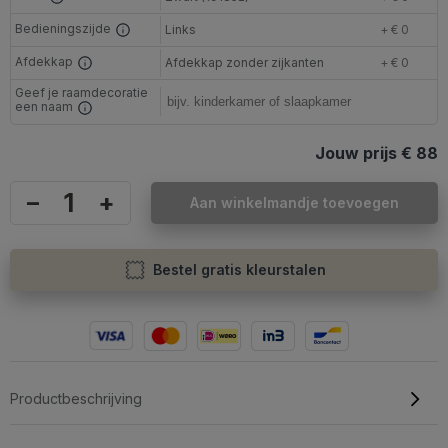
Bedieningszijde
Links
+ € 0
Afdekkap
Afdekkap zonder zijkanten
+ € 0
Geef je raamdecoratie
een naam
Jouw prijs
€ 88
–
+
Aan winkelmandje toevoegen
Bestel gratis kleurstalen
Productbeschrijving