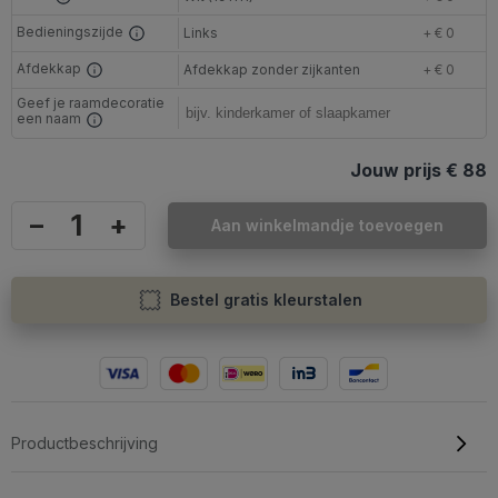
Bedieningszijde
Links
+ € 0
Afdekkap
Afdekkap zonder zijkanten
+ € 0
Geef je raamdecoratie
een naam
Jouw prijs
€ 88
–
+
Aan winkelmandje toevoegen
Bestel gratis kleurstalen
Productbeschrijving