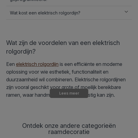
Wat kost een elektrisch rolgordijn?
Wat zijn de voordelen van een elektrisch
rolgordijn?
Een
elektrisch rolgordijn
is een efficiënte en moderne
oplossing voor wie esthetiek, functionaliteit en
duurzaamheid wil combineren. Elektrische rolgordijnen
zijn vooral geschikt voor grote of moeilijk bereikbare
Lees meer
ramen, waar handmatige bediening lastig kan zijn.
Daarnaast biedt deze raamdecoratie-oplossing een
groot aantal voordelen:
Praktische bediening:
Onze rolgordijnen met motor
Ontdek onze andere categorieën
kunnen eenvoudig worden bediend via een
raamdecoratie