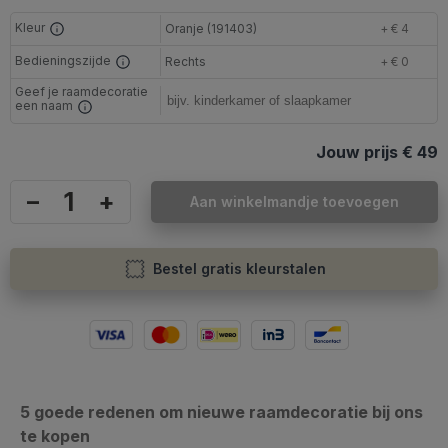
Kleur
Oranje (191403)
+ € 4
Bedieningszijde
Rechts
+ € 0
Geef je raamdecoratie
een naam
Jouw prijs
€ 49
–
+
Aan winkelmandje toevoegen
Bestel gratis kleurstalen
5 goede redenen om nieuwe raamdecoratie bij ons
te kopen