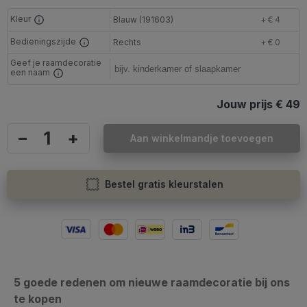
Kleur
Blauw (191603)
+ € 4
Bedieningszijde
Rechts
+ € 0
Geef je raamdecoratie
een naam
Jouw prijs
€ 49
–
+
Aan winkelmandje toevoegen
Bestel gratis kleurstalen
5 goede redenen om nieuwe raamdecoratie bij ons
te kopen