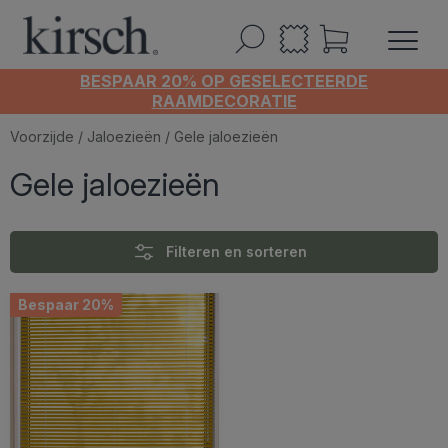
BESPAAR 20% OP GESELECTEERDE
RAAMDECORATIE
Voorzijde
/
Jaloezieën
/ Gele jaloezieën
Gele jaloezieën
Filteren en sorteren
Bespaar 20%