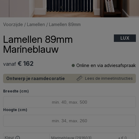
Voorzijde
/
Lamellen
/ Lamellen 89mm
Lamellen 89mm
LUX
Marineblauw
€ 162
vanaf
Online en via adviesafspraak
Ontwerp je raamdecoratie
Lees de inmeetinstructies
Breedte (cm)
Hoogte (cm)
Kleur
Marineblauw (291603)
+ € 0