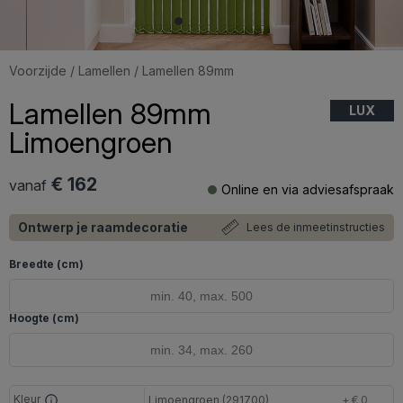
Voorzijde
/
Lamellen
/ Lamellen 89mm
Lamellen 89mm
LUX
Limoengroen
€ 162
vanaf
Online en via adviesafspraak
Ontwerp je raamdecoratie
Lees de inmeetinstructies
Breedte (cm)
Hoogte (cm)
Kleur
Limoengroen (291700)
+ € 0