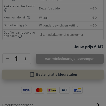
Parkeren en bediening
Dezelfde zijde
+ € 0
Kleur van de rail
Wit rail
+ € 0
Onderketting
Wit ondergewicht en ketting
+ € 0
Geef je raamdecoratie
een naam
Jouw prijs
€ 147
–
+
Aan winkelmandje toevoegen
Bestel gratis kleurstalen
Productbeschrijving