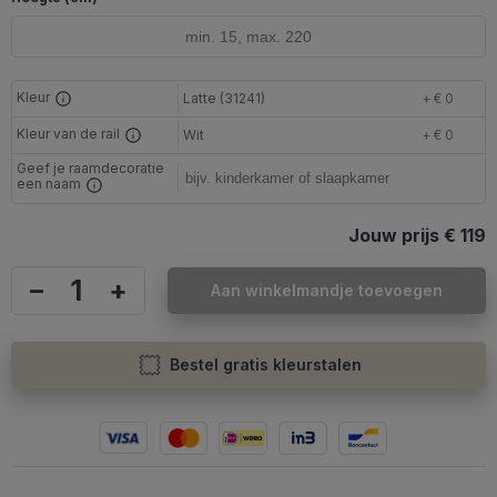
Kleur
Latte (31241)
+ € 0
Kleur van de rail
Wit
+ € 0
Geef je raamdecoratie
een naam
Jouw prijs
€ 119
–
+
Aan winkelmandje toevoegen
Bestel gratis kleurstalen