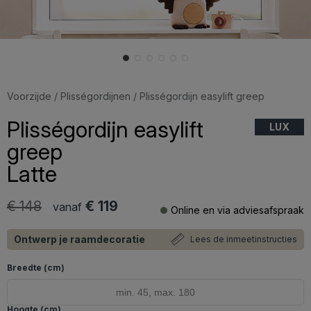
Voorzijde
/
Plisségordijnen
/ Plisségordijn easylift greep
Plisségordijn easylift
LUX
greep
Latte
€ 148
€ 119
vanaf
Online en via adviesafspraak
Ontwerp je raamdecoratie
Lees de inmeetinstructies
Breedte (cm)
Hoogte (cm)