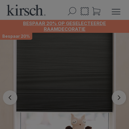
BESPAAR 20% OP GESELECTEERDE
RAAMDECORATIE
Bespaar 20%