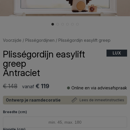
Voorzijde
/
Plisségordijnen
/ Plisségordijn easylift greep
Plisségordijn easylift
LUX
greep
Antraciet
€ 148
€ 119
vanaf
Online en via adviesafspraak
Ontwerp je raamdecoratie
Lees de inmeetinstructies
Breedte (cm)
Hoogte (cm)