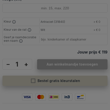
Kleur
Antraciet (31840)
+ € 0
Kleur van de rail
Wit
+ € 0
Geef je raamdecoratie
een naam
Jouw prijs
€ 119
–
+
Aan winkelmandje toevoegen
Bestel gratis kleurstalen