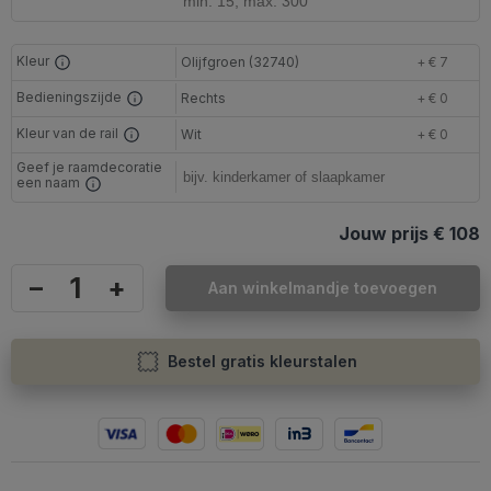
Kleur
Olijfgroen (32740)
+ € 7
Bedieningszijde
Rechts
+ € 0
Kleur van de rail
Wit
+ € 0
Geef je raamdecoratie
een naam
Jouw prijs
€ 108
–
+
Aan winkelmandje toevoegen
Bestel gratis kleurstalen