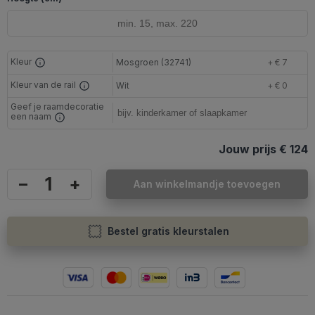
Kleur
Mosgroen (32741)
+ € 7
Kleur van de rail
Wit
+ € 0
Geef je raamdecoratie
een naam
Jouw prijs
€ 124
–
+
Aan winkelmandje toevoegen
Bestel gratis kleurstalen