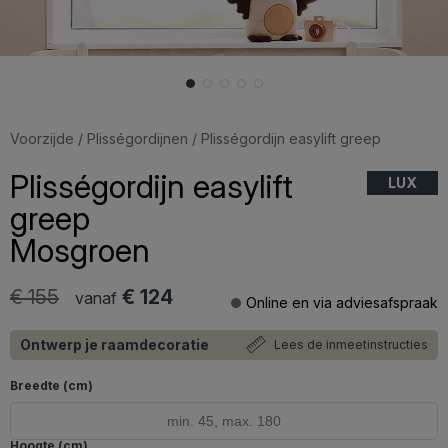
Voorzijde
/
Plisségordijnen
/ Plisségordijn easylift greep
Plisségordijn easylift
LUX
greep
Mosgroen
€ 155
€ 124
vanaf
Online en via adviesafspraak
Ontwerp je raamdecoratie
Lees de inmeetinstructies
Breedte (cm)
Hoogte (cm)