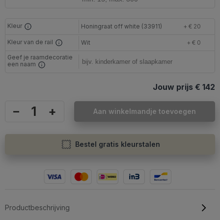
Kleur
Honingraat off white (33911)
+ € 20
Kleur van de rail
Wit
+ € 0
Geef je raamdecoratie
een naam
Jouw prijs
€ 142
–
+
Aan winkelmandje toevoegen
Bestel gratis kleurstalen
Productbeschrijving