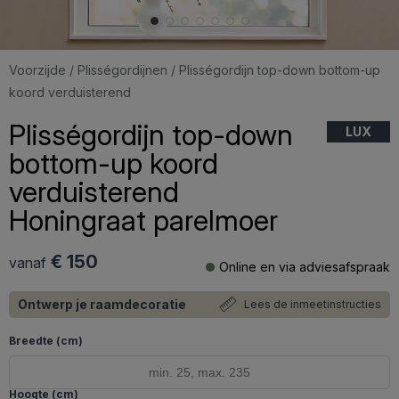
Voorzijde
/
Plisségordijnen
/ Plisségordijn top-down bottom-up
koord verduisterend
Plisségordijn top-down
LUX
bottom-up koord
verduisterend
Honingraat parelmoer
€ 150
vanaf
Online en via adviesafspraak
Ontwerp je raamdecoratie
Lees de inmeetinstructies
Breedte (cm)
Hoogte (cm)