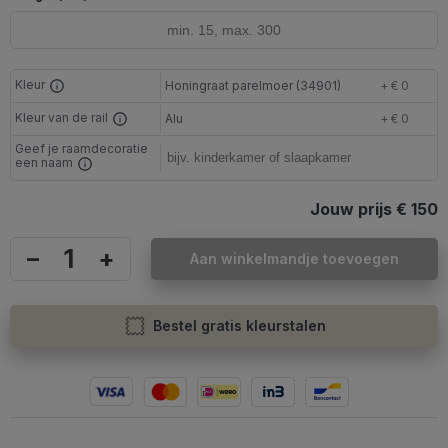
Kleur
Honingraat parelmoer (34901)
+ € 0
Kleur van de rail
Alu
+ € 0
Geef je raamdecoratie
een naam
Jouw prijs
€ 150
–
+
Aan winkelmandje toevoegen
Bestel gratis kleurstalen