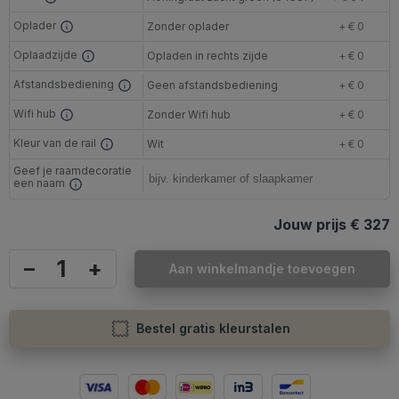
Oplader
Zonder oplader
+ € 0
Oplaadzijde
Opladen in rechts zijde
+ € 0
Afstandsbediening
Geen afstandsbediening
+ € 0
Wifi hub
Zonder Wifi hub
+ € 0
Kleur van de rail
Wit
+ € 0
Geef je raamdecoratie
een naam
Jouw prijs
€ 327
–
+
Aan winkelmandje toevoegen
Bestel gratis kleurstalen