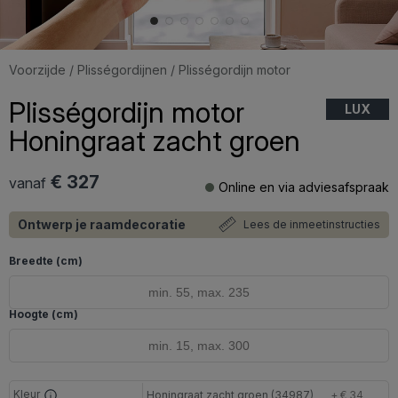
Voorzijde
/
Plisségordijnen
/ Plisségordijn motor
Plisségordijn motor
LUX
Honingraat zacht groen
€ 327
vanaf
Online en via adviesafspraak
Ontwerp je raamdecoratie
Lees de inmeetinstructies
Breedte (cm)
Hoogte (cm)
Kleur
Honingraat zacht groen (34987)
+ € 34