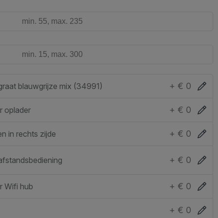
+ € 0
raat blauwgrijze mix (34991)
+ € 0
r oplader
+ € 0
n in rechts zijde
+ € 0
afstandsbediening
+ € 0
 Wifi hub
+ € 0