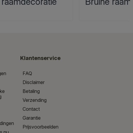
 raamdecoratie
Bruine raam
Klantenservice
gen
FAQ
Disclaimer
jke
Betaling
g
Verzending
Contact
Garantie
edingen
Prijsvoorbeelden
is nu