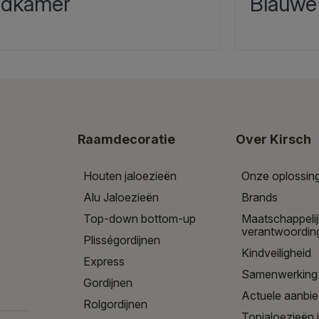
dkamer
Blauwe
Raamdecoratie
Over Kirsch
Houten jaloezieën
Onze oplossin
Alu Jaloezieën
Brands
Top-down bottom-up
Maatschappeli
verantwoordin
Plisségordijnen
Kindveiligheid
Express
Samenwerking
Gordijnen
Actuele aanbi
Rolgordijnen
Topjaloezieën 