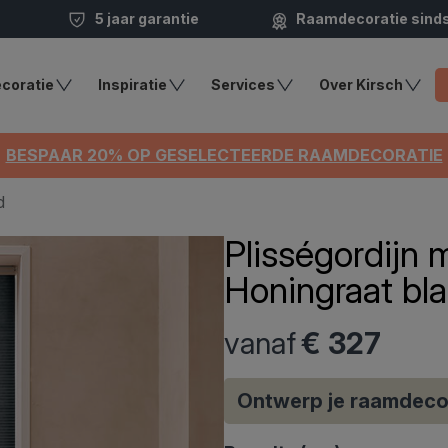
5 jaar garantie
Raamdecoratie sind
coratie
Inspiratie
Services
Over Kirsch
BESPAAR 20% OP GESELECTEERDE RAAMDECORATIE
d
Plisségordijn 
Honingraat bla
vanaf
€ 327
Ontwerp je raamdeco