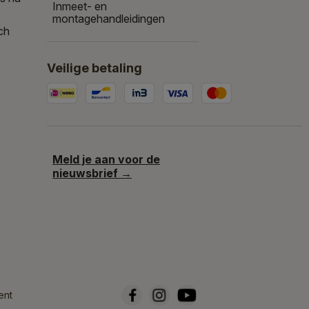
Inmeet- en
montagehandleidingen
ch
Veilige betaling
Meld je aan voor de
nieuwsbrief →
ent