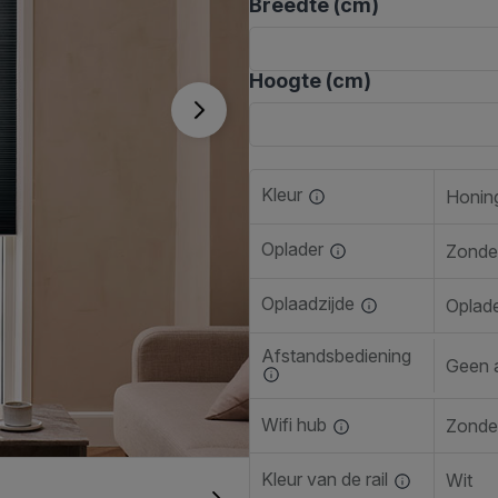
Breedte (cm)
Hoogte (cm)
Kleur
Honing
Oplader
Zonde
Oplaadzijde
Oplade
Afstandsbediening
Geen 
Wifi hub
Zonder
Kleur van de rail
Wit