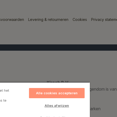
svoorwaarden
Levering & retourneren
Cookies
Privacy statem
Kirsch B.V.
Een geregistreerd handelsmerk dat voor 100% eigendom is van
et het
Alle cookies accepteren
s te
Kirsch Group A/S
Alles afwijzen
Bronzevej 8, 8940 Randers SV, Denemarken
CVR: 69974015