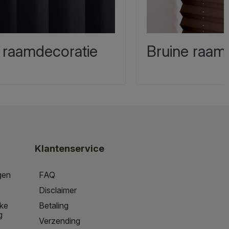
 raamdecoratie
Bruine raam
Klantenservice
gen
FAQ
Disclaimer
jke
Betaling
g
Verzending