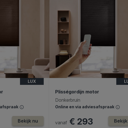
LUX
L
or
Plisségordijn motor
Donkerbruin
safspraak
Online en via adviesafspraak
€ 293
Bekijk nu
Bekijk
vanaf