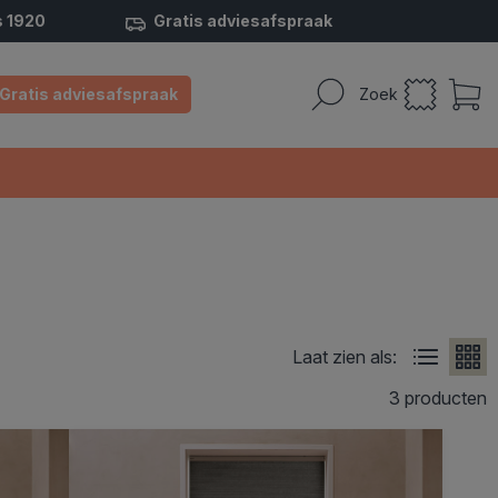
s 1920
Gratis adviesafspraak
Gratis adviesafspraak
Zoek
Laat zien als:
3 producten