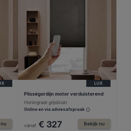
UX
LUX
Plisségordijn motor verduisterend
Honingraat grijsbruin
Online en via adviesafspraak
€ 327
 nu
Bekijk nu
vanaf