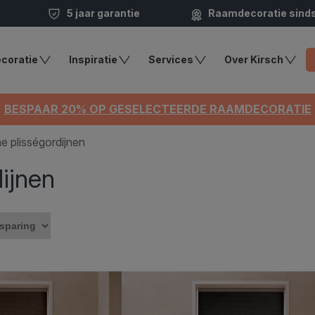
5 jaar garantie
Raamdecoratie sind
coratie
Inspiratie
Services
Over Kirsch
BESPAAR 20% OP GESELECTEERDE RAAMDECORATIE
he plisségordijnen
dijnen