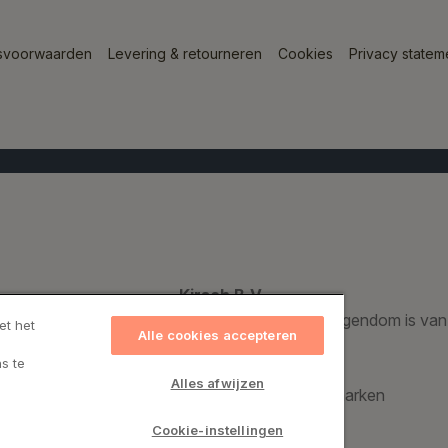
svoorwaarden
Levering & retourneren
Cookies
Privacy statem
Kirsch B.V.
Een geregistreerd handelsmerk dat voor 100% eigendom is van
et het
Alle cookies accepteren
s te
Kirsch Group A/S
Alles afwijzen
Bronzevej 8, 8940 Randers SV, Denemarken
CVR: 69974015
Cookie-instellingen