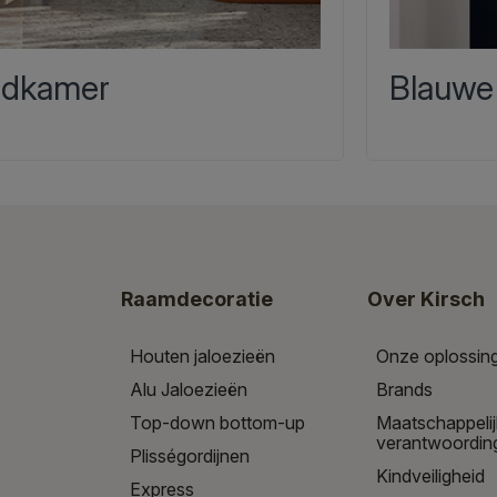
dkamer
Blauwe
Raamdecoratie
Over Kirsch
Houten jaloezieën
Onze oplossin
Alu Jaloezieën
Brands
Top-down bottom-up
Maatschappeli
verantwoordin
Plisségordijnen
Kindveiligheid
Express