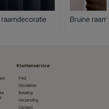
 raamdecoratie
Bruine raam
Klantenservice
gen
FAQ
Disclaimer
jke
Betaling
g
Verzending
Contact