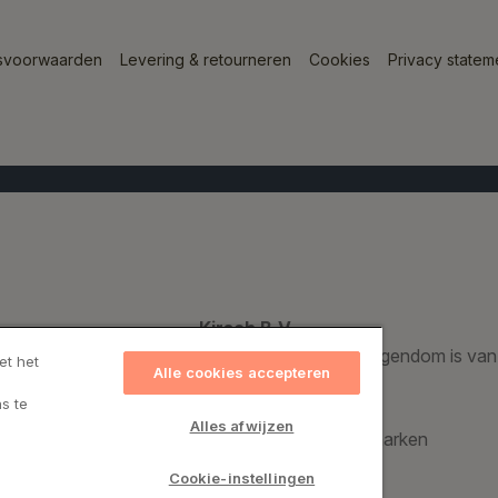
svoorwaarden
Levering & retourneren
Cookies
Privacy statem
Kirsch B.V.
Een geregistreerd handelsmerk dat voor 100% eigendom is van
et het
Alle cookies accepteren
s te
Kirsch Group A/S
Alles afwijzen
Bronzevej 8, 8940 Randers SV, Denemarken
CVR: 69974015
Cookie-instellingen