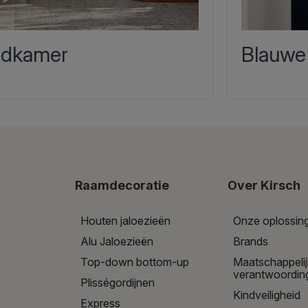
dkamer
Blauwe
Raamdecoratie
Over Kirsch
Houten jaloezieën
Onze oplossin
Alu Jaloezieën
Brands
Top-down bottom-up
Maatschappeli
verantwoordin
Plisségordijnen
Kindveiligheid
Express