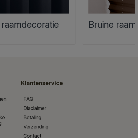
 raamdecoratie
Bruine raam
Klantenservice
gen
FAQ
Disclaimer
jke
Betaling
g
Verzending
Contact