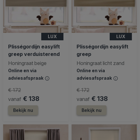
LUX
LUX
Plisségordijn easylift
Plisségordijn easylift
greep verduisterend
greep
Honingraat beige
Honingraat licht zand
Online en via
Online en via
adviesafspraak
adviesafspraak
€ 172
€ 172
€ 138
€ 138
vanaf
vanaf
Bekijk nu
Bekijk nu