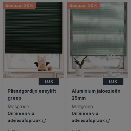
Bespaar 20%
Bespaar 20%
LUX
LUX
Plisségordijn easylift
Aluminium jaloezieën
greep
25mm
Mosgroen
Mintgroen
Online en via
Online en via
adviesafspraak
adviesafspraak