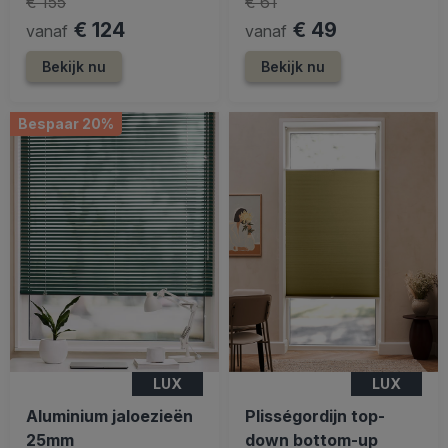
€ 155
€ 61
€ 124
€ 49
vanaf
vanaf
Bekijk nu
Bekijk nu
Bespaar 20%
LUX
LUX
Aluminium jaloezieën
Plisségordijn top-
25mm
down bottom-up