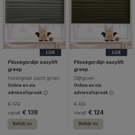
LUX
LUX
Plisségordijn easylift
Plisségordijn easylift
greep
greep
Honingraat zacht groen
Olijfgroen
Online en via
Online en via
adviesafspraak
adviesafspraak
€ 172
€ 155
€ 138
€ 124
vanaf
vanaf
Bekijk nu
Bekijk nu