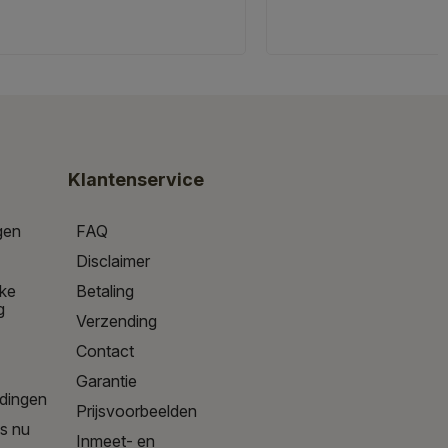
Klantenservice
gen
FAQ
Disclaimer
jke
Betaling
g
Verzending
Contact
Garantie
edingen
Prijsvoorbeelden
is nu
Inmeet- en