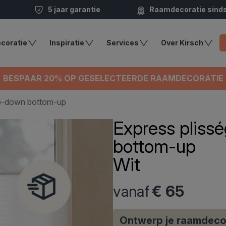
5 jaar garantie
Raamdecoratie sind
coratie
Inspiratie
Services
Over Kirsch
BESPAAR 20% OP GESELECTEERDE RAAMDECORATIE
top-down bottom-up
Express pliss
bottom-up
Wit
vanaf
€ 65
Ontwerp je raamdeco