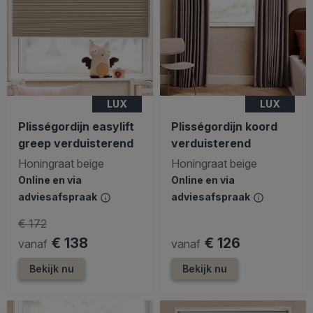
LUX
LUX
Plisségordijn easylift
Plisségordijn koord
greep verduisterend
verduisterend
Honingraat beige
Honingraat beige
Online en via
Online en via
adviesafspraak
adviesafspraak
€ 172
€ 138
€ 126
vanaf
vanaf
Bekijk nu
Bekijk nu