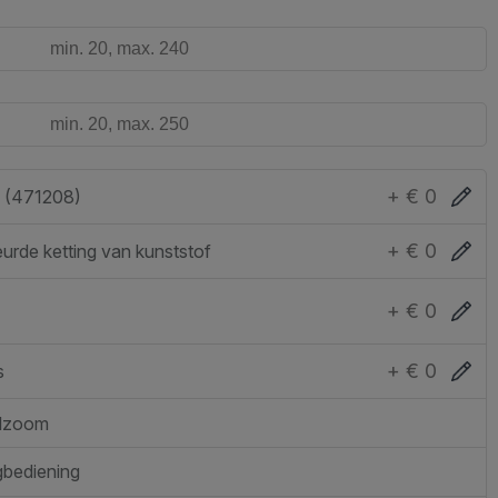
+ € 0
 (471208)
+ € 0
eurde ketting van kunststof
+ € 0
+ € 0
s
lzoom
gbediening