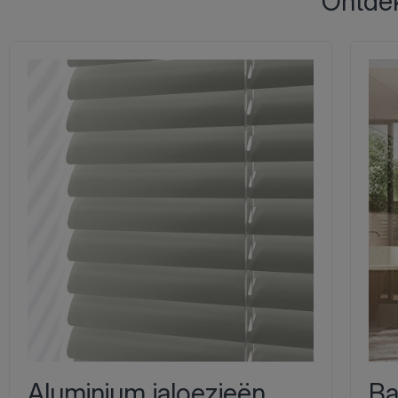
Ontdek
Aluminium jaloezieën
Ba