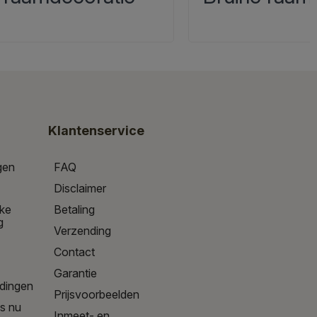
Klantenservice
gen
FAQ
Disclaimer
jke
Betaling
g
Verzending
Contact
Garantie
edingen
Prijsvoorbeelden
is nu
Inmeet- en