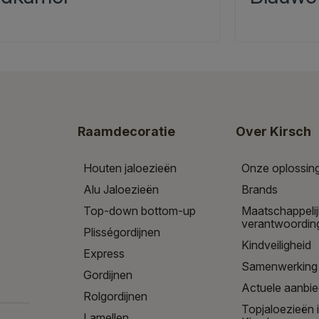
Raamdecoratie
Over Kirsch
Houten jaloezieën
Onze oplossin
Alu Jaloezieën
Brands
Top-down bottom-up
Maatschappeli
verantwoordin
Plisségordijnen
Kindveiligheid
Express
Samenwerking
Gordijnen
Actuele aanbi
Rolgordijnen
Topjaloezieën 
Lamellen