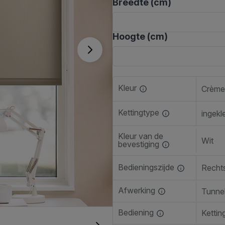
Breedte (cm)
Hoogte (cm)
Kleur
Crème
Kettingtype
ingekl
Kleur van de
Wit
bevestiging
Bedieningszijde
Recht
Afwerking
Tunne
Bediening
Kettin