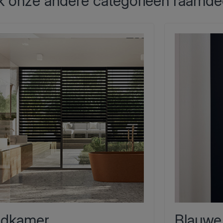
 onze andere categorieën raamde
dkamer
Blauwe