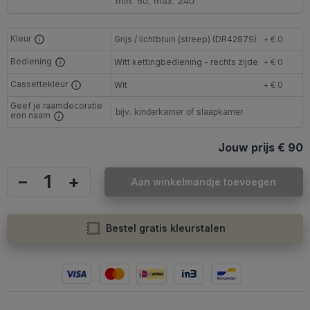
Kleur
Grijs / lichtbruin (streep) (DR42879)
+ € 0
Bediening
Witt kettingbediening - rechts zijde
+ € 0
Cassettekleur
Wit
+ € 0
Geef je raamdecoratie
een naam
Jouw prijs
€ 90
–
+
Aan winkelmandje toevoegen
Bestel gratis kleurstalen