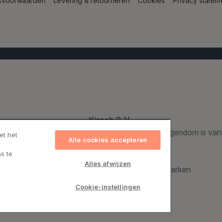
svoorwaarden
Levering & retourneren
Cookies
Privacy statem
Kirsch B.V.
Een geregistreerd handelsmerk dat voor 100% eigendom is van
et het
Alle cookies accepteren
s te
Kirsch Group A/S
Alles afwijzen
Bronzevej 8, 8940 Randers SV, Denemarken
CVR: 69974015
Cookie-instellingen