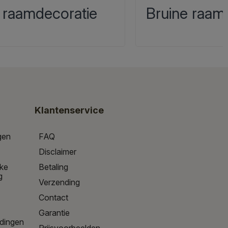
 raamdecoratie
Bruine raam
Klantenservice
gen
FAQ
Disclaimer
jke
Betaling
g
Verzending
Contact
Garantie
edingen
Prijsvoorbeelden