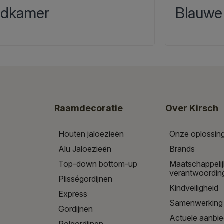
dkamer
Blauwe
Raamdecoratie
Over Kirsch
Houten jaloezieën
Onze oplossin
Alu Jaloezieën
Brands
Top-down bottom-up
Maatschappeli
verantwoordin
Plisségordijnen
Kindveiligheid
Express
Samenwerking
Gordijnen
Actuele aanbi
Rolgordijnen