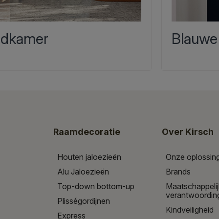
dkamer
Blauwe
Raamdecoratie
Over Kirsch
Houten jaloezieën
Onze oplossin
Alu Jaloezieën
Brands
Top-down bottom-up
Maatschappeli
verantwoordin
Plisségordijnen
Kindveiligheid
Express