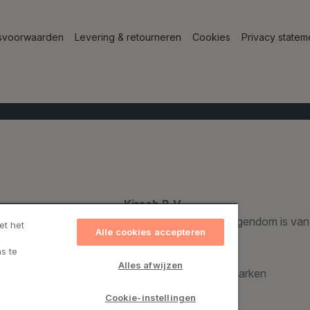
svoorwaarden
Levering & retourneren
Cookies
Privacy statem
Kirsch B.V.
Een geregistreerd handelsmerk dat voor 100% eigendom is van
et het
Alle cookies accepteren
s te
Kirsch Group A/S
Alles afwijzen
Bronzevej 8, 8940 Randers SV, Denemarken
CVR: 69974015
Cookie-instellingen