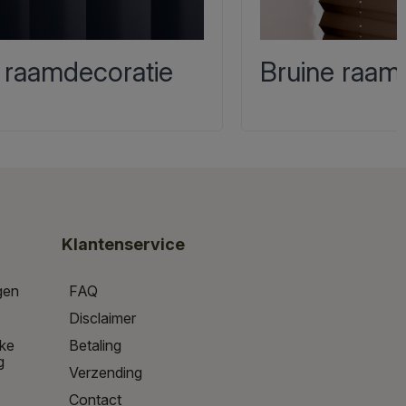
 raamdecoratie
Bruine raam
Klantenservice
gen
FAQ
Disclaimer
jke
Betaling
g
Verzending
Contact