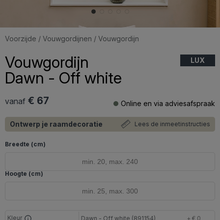
Voorzijde
/
Vouwgordijnen
/ Vouwgordijn
Vouwgordijn
LUX
Dawn - Off white
€ 67
vanaf
Online en via adviesafspraak
Ontwerp je raamdecoratie
Lees de inmeetinstructies
Breedte (cm)
Hoogte (cm)
Kleur
Dawn - Off white (891154)
+ € 0