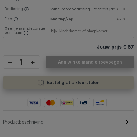
Bediening
Witte koordbediening - rechterzijde
+ € 0
Flap
Met flap/kap
+ € 0
Geef je raamdecoratie
een naam
Jouw prijs
€ 67
–
+
Aan winkelmandje toevoegen
Bestel gratis kleurstalen
Productbeschrijving