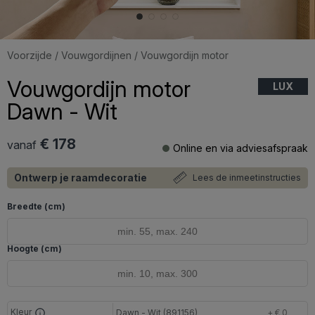
Voorzijde
/
Vouwgordijnen
/ Vouwgordijn motor
Vouwgordijn motor
LUX
Dawn - Wit
€ 178
vanaf
Online en via adviesafspraak
Ontwerp je raamdecoratie
Lees de inmeetinstructies
Breedte (cm)
Hoogte (cm)
Kleur
Dawn - Wit (891156)
+ € 0