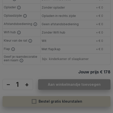
Oplader
Zonder oplader
+ € 0
Oplaadzijde
Opladen in rechts zijde
+ € 0
Afstandsbediening
Geen afstandsbediening
+ € 0
Wifi hub
Zonder Wifi hub
+ € 0
Kleur van de rail
Wit
+ € 0
Flap
Met flap/kap
+ € 0
Geef je raamdecoratie
een naam
Jouw prijs
€ 178
–
+
Aan winkelmandje toevoegen
Bestel gratis kleurstalen