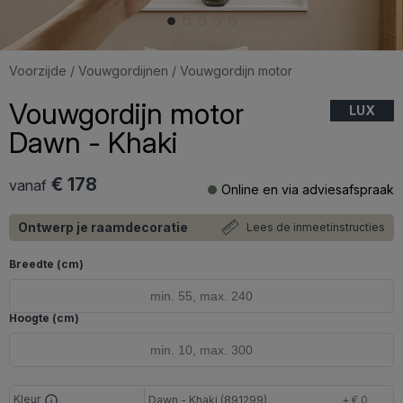
Voorzijde
/
Vouwgordijnen
/ Vouwgordijn motor
Vouwgordijn motor
LUX
Dawn - Khaki
€ 178
vanaf
Online en via adviesafspraak
Ontwerp je raamdecoratie
Lees de inmeetinstructies
Breedte (cm)
Hoogte (cm)
Kleur
Dawn - Khaki (891299)
+ € 0