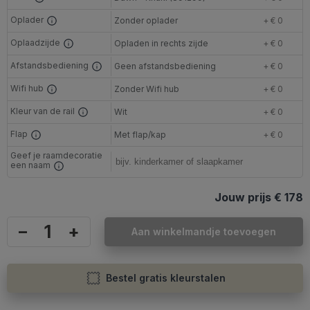
Oplader
Zonder oplader
+ € 0
Oplaadzijde
Opladen in rechts zijde
+ € 0
Afstandsbediening
Geen afstandsbediening
+ € 0
Wifi hub
Zonder Wifi hub
+ € 0
Kleur van de rail
Wit
+ € 0
Flap
Met flap/kap
+ € 0
Geef je raamdecoratie
een naam
Jouw prijs
€ 178
–
+
Aan winkelmandje toevoegen
Bestel gratis kleurstalen