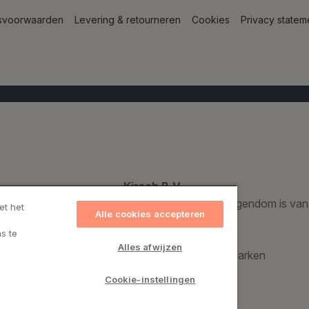
svoorwaarden
Levering & retourneren
Cookies
Privacy statem
Kirsch B.V.
Een geregistreerd handelsmerk dat voor 100% eigendom is van
et het
Alle cookies accepteren
s te
Kirsch Group A/S
Alles afwijzen
Bronzevej 8, 8940 Randers SV, Denemarken
CVR: 69974015
Cookie-instellingen