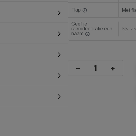
Flap
Met fl
Geef je
raamdecoratie een
naam
–
+