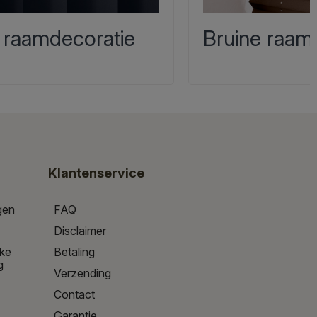
 raamdecoratie
Bruine raam
Klantenservice
gen
FAQ
Disclaimer
jke
Betaling
g
Verzending
Contact
Garantie