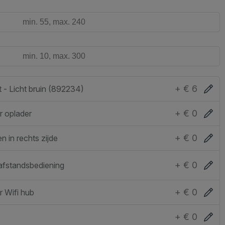
+ € 6
t - Licht bruin (892234)
+ € 0
r oplader
+ € 0
n in rechts zijde
+ € 0
afstandsbediening
+ € 0
 Wifi hub
+ € 0