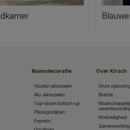
dkamer
Blauwe
Raamdecoratie
Over Kirsch
Houten jaloezieën
Onze oplossin
Alu Jaloezieën
Brands
Top-down bottom-up
Maatschappeli
verantwoordin
Plisségordijnen
Kindveiligheid
Express
Samenwerking
Gordijnen