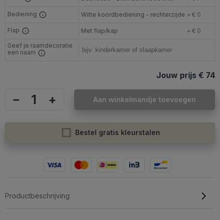
Bediening
Witte koordbediening - rechterzijde
+ € 0
Flap
Met flap/kap
+ € 0
Geef je raamdecoratie
een naam
Jouw prijs
€ 74
–
+
Aan winkelmandje toevoegen
Bestel gratis kleurstalen
Productbeschrijving