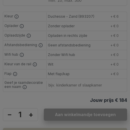
Kleur
Duchesse - Zand (893207)
+ € 6
Oplader
Zonder oplader
+ € 0
Oplaadzijde
Opladen in rechts zijde
+ € 0
Afstandsbediening
Geen afstandsbediening
+ € 0
Wifi hub
Zonder Wifi hub
+ € 0
Kleur van de rail
Wit
+ € 0
Flap
Met flap/kap
+ € 0
Geef je raamdecoratie
een naam
Jouw prijs
€ 184
–
+
Aan winkelmandje toevoegen