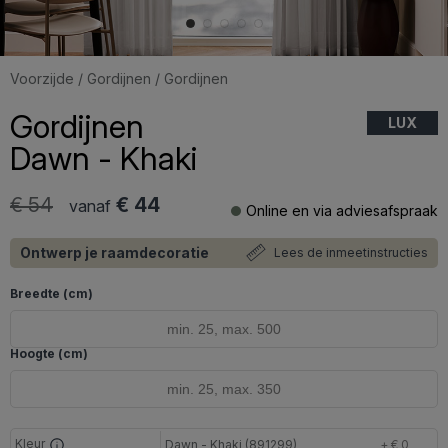
Voorzijde
/
Gordijnen
/ Gordijnen
Gordijnen
LUX
Dawn - Khaki
€ 54
€ 44
vanaf
Online en via adviesafspraak
Ontwerp je raamdecoratie
Lees de inmeetinstructies
Breedte (cm)
Hoogte (cm)
Kleur
Dawn - Khaki (891299)
+ € 0