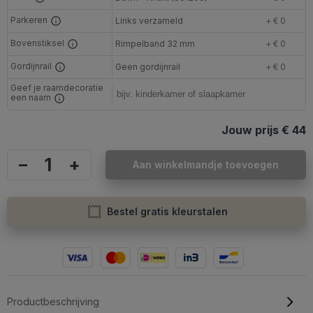
Parkeren
Links verzameld
+ € 0
Bovenstiksel
Rimpelband 32 mm
+ € 0
Gordijnrail
Geen gordijnrail
+ € 0
Geef je raamdecoratie
een naam
Jouw prijs
€ 44
–
+
Aan winkelmandje toevoegen
Bestel gratis kleurstalen
Productbeschrijving