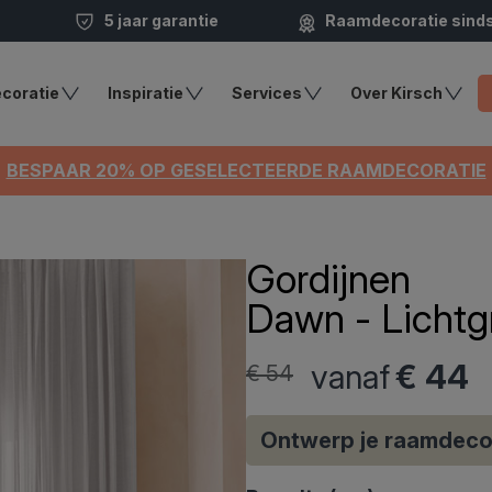
5 jaar garantie
Raamdecoratie sind
coratie
Inspiratie
Services
Over Kirsch
BESPAAR 20% OP GESELECTEERDE RAAMDECORATIE
Gordijnen
Dawn - Lichtgr
vanaf
€ 44
€ 54
Ontwerp je raamdeco