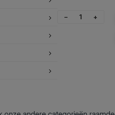
–
+
 onze andere categorieën raamde