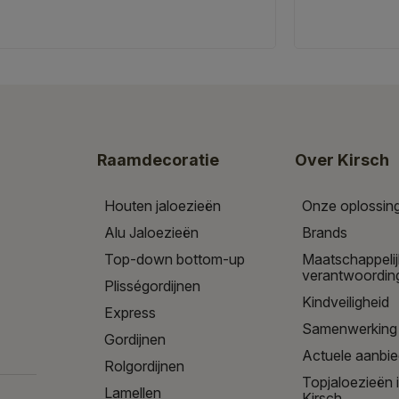
Raamdecoratie
Over Kirsch
Houten jaloezieën
Onze oplossin
Alu Jaloezieën
Brands
Top-down bottom-up
Maatschappeli
verantwoordin
Plisségordijnen
Kindveiligheid
Express
Samenwerking
Gordijnen
Actuele aanbi
Rolgordijnen
Topjaloezieën 
Lamellen
Kirsch