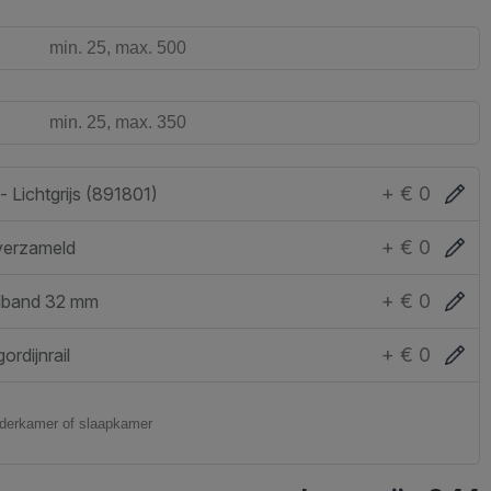
+ € 0
 Lichtgrijs (891801)
+ € 0
verzameld
+ € 0
lband 32 mm
+ € 0
ordijnrail