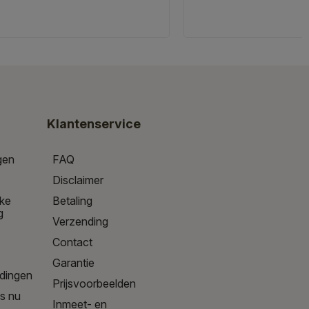
Klantenservice
gen
FAQ
Disclaimer
jke
Betaling
g
Verzending
Contact
Garantie
edingen
Prijsvoorbeelden
is nu
Inmeet- en